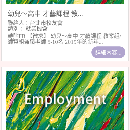
幼兒～高中 才藝課程 教...
聯絡人：台北市校友會
類別：
就業機會
轉貼FB 【徵求】 幼兒～高中 才藝課程 教案組/
師資組兼職老師 5-10名 2019年的新年...
詳細內容...