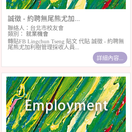
誠徵 - 約聘無尾熊尤加...
聯絡人：台北市校友會
類別：
就業機會
轉貼FB Lingchun Tseng 貼文 代貼 誠徵 - 約聘無
尾熊尤加利樹管理採收人員...
詳細內容...